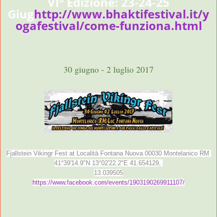
VI° Edizione: 23-24-25
Giug
http://www.bhaktifestival.it/y
ogafestival/come-funziona.html
30 giugno - 2 luglio 2017
Fjallstein Vikingr Fest at Località Fontana Nuova 00030 Montelanico RM
41°39'14.9"N 13°02'22.2"E 41.654129,
13.039505
https://www.facebook.com/events/1903190269911107/