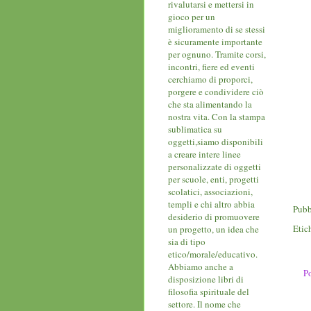
rivalutarsi e mettersi in
gioco per un
miglioramento di se stessi
è sicuramente importante
per ognuno. Tramite corsi,
incontri, fiere ed eventi
cerchiamo di proporci,
porgere e condividere ciò
che sta alimentando la
nostra vita. Con la stampa
sublimatica su
oggetti,siamo disponibili
a creare intere linee
personalizzate di oggetti
per scuole, enti, progetti
scolatici, associazioni,
templi e chi altro abbia
Pubb
desiderio di promuovere
Etic
un progetto, un idea che
sia di tipo
etico/morale/educativo.
Abbiamo anche a
Po
disposizione libri di
filosofia spirituale del
settore. Il nome che