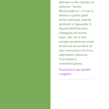
abbiamo scelto significa in
sanscrito "Anima
Misericordiosa", ovvero si
riferisce a quelle gradi
anime realizzate, maestri
spirituali, e Jagannath, il
Signore dell'Universo,
(immagine del nostro
logo), che con il loro
esempio permettono a tutti
di arrivare ad accedere ad
una conoscenza così ricca,
importante e preziosa.
V'invitiamo a
contattarci,grazie.
Visualizza il mio profilo
completo