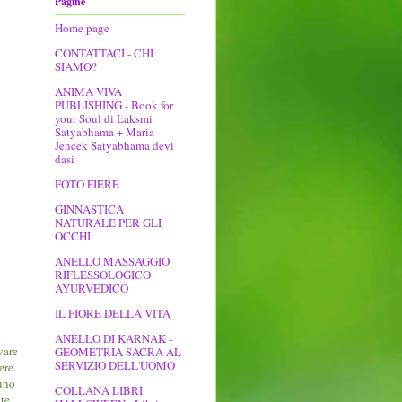
Pagine
Home page
CONTATTACI - CHI
SIAMO?
ANIMA VIVA
PUBLISHING - Book for
your Soul di Laksmi
Satyabhama + Maria
Jencek Satyabhama devi
dasi
FOTO FIERE
GINNASTICA
NATURALE PER GLI
OCCHI
ANELLO MASSAGGIO
RIFLESSOLOGICO
AYURVEDICO
IL FIORE DELLA VITA
ANELLO DI KARNAK -
vare
GEOMETRIA SACRA AL
SERVIZIO DELL'UOMO
ere
 uno
COLLANA LIBRI
 te