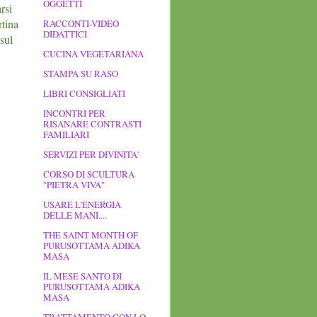
OGGETTI
arsi
tina
RACCONTI-VIDEO
DIDATTICI
sul
CUCINA VEGETARIANA
STAMPA SU RASO
LIBRI CONSIGLIATI
INCONTRI PER
RISANARE CONTRASTI
FAMILIARI
SERVIZI PER DIVINITA'
CORSO DI SCULTURA
"PIETRA VIVA"
USARE L'ENERGIA
DELLE MANI....
THE SAINT MONTH OF
PURUSOTTAMA ADIKA
MASA
IL MESE SANTO DI
PURUSOTTAMA ADIKA
MASA
TRATTAMENTO CON LO