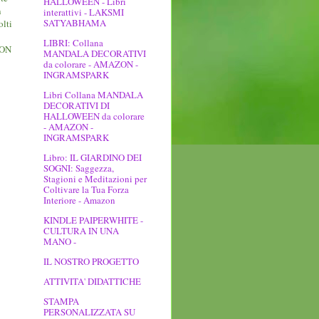
HALLOWEEN - Libri
n
interattivi - LAKSMI
SATYABHAMA
olti
LIBRI: Collana
BUON
MANDALA DECORATIVI
da colorare - AMAZON -
INGRAMSPARK
Libri Collana MANDALA
DECORATIVI DI
HALLOWEEN da colorare
- AMAZON -
INGRAMSPARK
Libro: IL GIARDINO DEI
SOGNI: Saggezza,
Stagioni e Meditazioni per
Coltivare la Tua Forza
Interiore - Amazon
KINDLE PAIPERWHITE -
CULTURA IN UNA
MANO -
IL NOSTRO PROGETTO
ATTIVITA' DIDATTICHE
STAMPA
PERSONALIZZATA SU