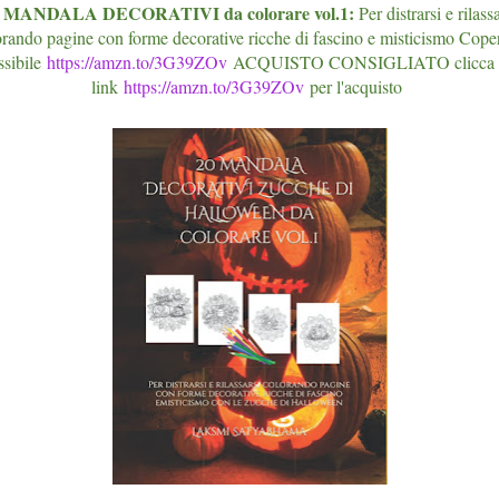
 MANDALA DECORATIVI da colorare vol.1:
Per distrarsi e rilass
orando pagine con forme decorative ricche di fascino e misticismo Coper
ssibile
https://amzn.to/3G39ZOv
ACQUISTO CONSIGLIATO clicca 
link
https://amzn.to/3G39ZOv
per l'acquisto