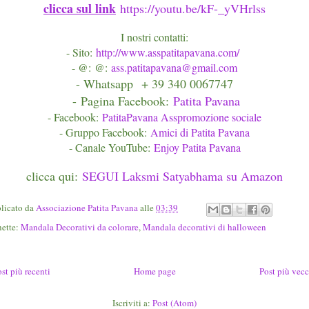
clicca sul link
https://youtu.be/kF-_yVHrlss
I nostri contatti:
- Sito:
http://www.asspatitapavana.com/
- @: @:
ass.patitapavana@gmail.com
- Whatsapp
+ 39 340 0067747
-
Pagina Facebook:
Patita Pavana
- Facebook:
PatitaPavana Asspromozione sociale
- Gruppo Facebook:
Amici di Patita Pavana
- Canale YouTube:
Enjoy Patita Pavana
clicca qui:
SEGUI Laksmi Satyabhama su Amazon
licato da
Associazione Patita Pavana
alle
03:39
hette:
Mandala Decorativi da colorare
,
Mandala decorativi di halloween
st più recenti
Home page
Post più vecc
Iscriviti a:
Post (Atom)