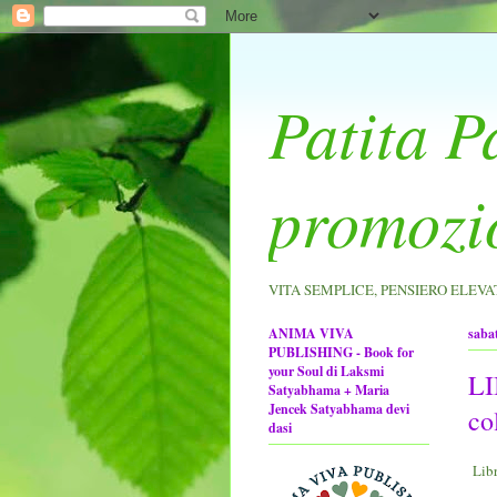
Patita P
promozi
VITA SEMPLICE, PENSIERO ELEVATO 
ANIMA VIVA
saba
PUBLISHING - Book for
your Soul di Laksmi
LI
Satyabhama + Maria
Jencek Satyabhama devi
c
dasi
Lib