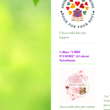
Clicca sulla foto per
leggere
Collana "LIBRI
D'AMORE" di Laksmi
Satyabhama
La "
il tu
più c
clicca sulla foto per vedere
spazi