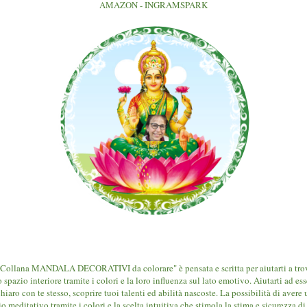
AMAZON - INGRAMSPARK
Collana MANDALA DECORATIVI da colorare" è pensata e scritta per aiutarti a tro
o spazio interiore tramite i colori e la loro influenza sul lato emotivo. Aiutarti ad ess
hiaro con te stesso, scoprire tuoi talenti ed abilità nascoste. La possibilità di avere
o meditativo tramite i colori e la scelta intuitiva che stimola la stima e sicurezza di